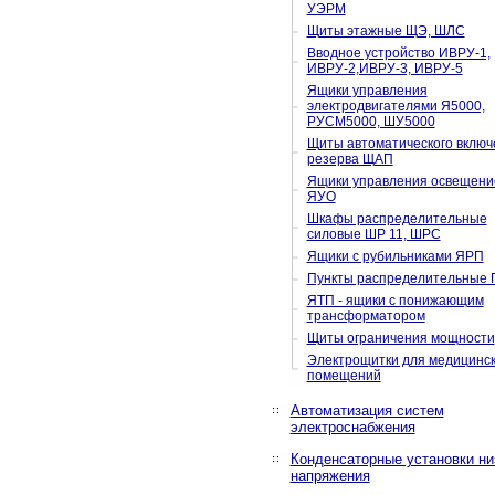
УЭРМ
Щиты этажные ЩЭ, ШЛС
Вводное устройство ИВРУ-1,
ИВРУ-2,ИВРУ-3, ИВРУ-5
Ящики управления
электродвигателями Я5000,
РУСМ5000, ШУ5000
Щиты автоматического включ
резерва ЩАП
Ящики управления освещени
ЯУО
Шкафы распределительные
силовые ШР 11, ШРС
Ящики с рубильниками ЯРП
Пункты распределительные 
ЯТП - ящики с понижающим
трансформатором
Щиты ограничения мощности
Электрощитки для медицинс
помещений
Автоматизация систем
электроснабжения
Конденсаторные установки ни
напряжения