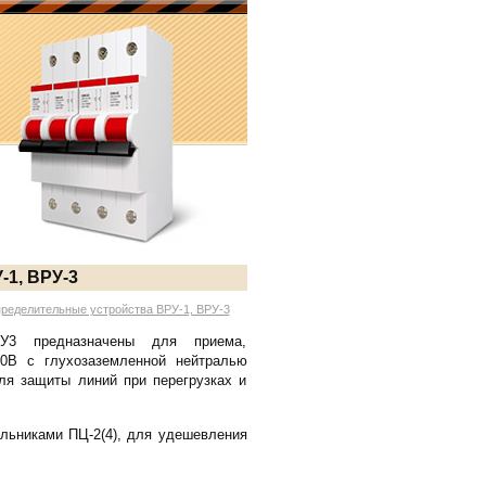
1, ВРУ-3
ределительные устройства ВРУ-1, ВРУ-3
РУ3 предназначены для приема,
20В с глухозаземленной нейтралью
для защиты линий при перегрузках и
ильниками ПЦ-2(4), для удешевления