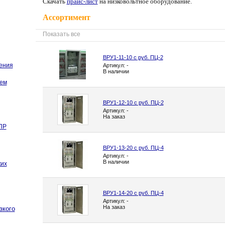
С
качать
прайс-лист
на низковольтное оборудование.
Ассортимент
Показать все
ВРУ1-11-10 с руб. ПЦ-2
ения
Артикул: -
В наличии
ем
ВРУ1-12-10 с руб. ПЦ-2
Артикул: -
На заказ
ПР
ВРУ1-13-20 с руб. ПЦ-4
Артикул: -
В наличии
ких
ВРУ1-14-20 с руб. ПЦ-4
Артикул: -
На заказ
зкого