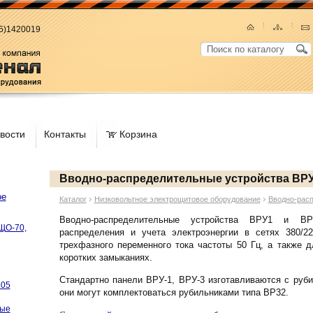
95)1420019
вости
Контакты
Корзина
Вводно-распределительные устройства ВРУ-
ое
Каталог
Низковольтное электрощитовое оборудование
Вводно-расп
Вводно-распределительные устройства ВРУ1 и В
ЩО-70,
распределения и учета электроэнергии в сетях 380/2
трехфазного переменного тока частоты 50 Гц, а также 
коротких замыканиях.
Стандартно панели ВРУ-1, ВРУ-3 изготавливаются с руб
505
они могут комплектоваться рубильниками типа ВР32.
ные