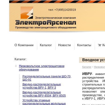
тел: +7(495)1420019
О Компании
Каталог
Новости
Контакты
К
:
Каталог
Вводное ус
Низковольтное электрощитовое
Каталог
Низковол
оборудование
ИВРУ
- инвен
Распределительные панели ЩО-70,
распределения
ЩО-91
устройства И
Вводно-распределительные
строительных п
устройства ВРУ-1, ВРУ-3
распределител
позволяет оп
Вводно-распределительные
производстве,
устройства ВРУ-8504, ВРУ-8505
к ИВРУ-1, ИВРУ
Устройства этажные
распределительные модульные