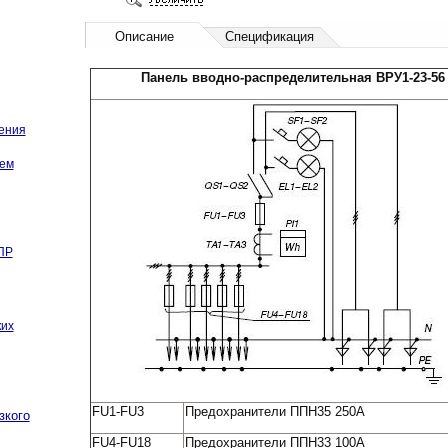
Описание
Спецификация
Панель вводно-распределительная ВРУ1-23-56
ения
ем
ПР
ких
FU1-FU3
Предохранители ППН35 250А
зкого
FU4-FU18
Предохранители ППН33 100А