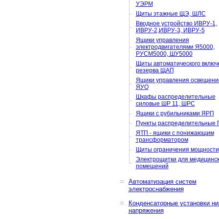
УЭРМ
Щиты этажные ЩЭ, ШЛС
Вводное устройство ИВРУ-1,
ИВРУ-2,ИВРУ-3, ИВРУ-5
Ящики управления
электродвигателями Я5000,
РУСМ5000, ШУ5000
Щиты автоматического включ
резерва ЩАП
Ящики управления освещени
ЯУО
Шкафы распределительные
силовые ШР 11, ШРС
Ящики с рубильниками ЯРП
Пункты распределительные 
ЯТП - ящики с понижающим
трансформатором
Щиты ограничения мощности
Электрощитки для медицинс
помещений
Автоматизация систем
электроснабжения
Конденсаторные установки ни
напряжения