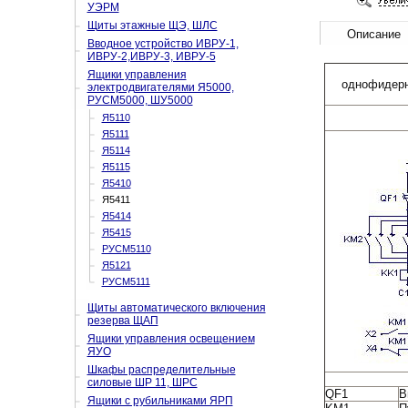
УЭРМ
Щиты этажные ЩЭ, ШЛС
Описание
Вводное устройство ИВРУ-1,
ИВРУ-2,ИВРУ-3, ИВРУ-5
Ящики управления
однофидерн
электродвигателями Я5000,
РУСМ5000, ШУ5000
Я5110
Я5111
Я5114
Я5115
Я5410
Я5411
Я5414
Я5415
РУСМ5110
Я5121
РУСМ5111
Щиты автоматического включения
резерва ЩАП
Ящики управления освещением
ЯУО
Шкафы распределительные
силовые ШР 11, ШРС
QF1
В
Ящики с рубильниками ЯРП