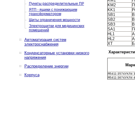
KM1
П
Пункты распределительные ПР
KM2
П
ЯТП - ящики с понижающим
KK1
Р
трансформатором
SB1
В
SB2
В
Щиты ограничения мощности
SB3
В
Электрощитки для медицинских
SA1
П
помещений
HL1
А
HL2
А
Автоматизация систем
XT
Б
электроснабжения
Характеристи
Конденсаторные установки низкого
напряжения
Марк
Распределение энергии
Я5411-3574УХЛ4 3
Корпуса
Я5411-3674УХЛ4 4